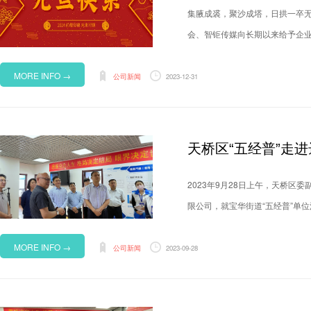
集腋成裘，聚沙成塔，日拱一卒
会、智钜传媒向长期以来给予企
MORE INFO →
公司新闻
2023-12-31
天桥区“五经普”走
​2023年9月28日上午，天
限公司，就宝华街道“五经普”单
MORE INFO →
公司新闻
2023-09-28