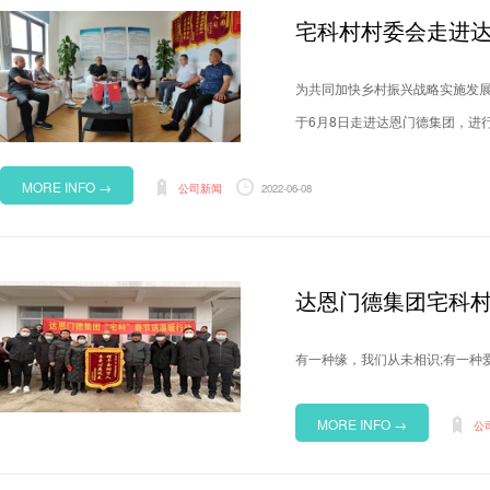
宅科村村委会走进
为共同加快乡村振兴战略实施发展
于6月8日走进达恩门德集团，进
MORE INFO →
公司新闻
2022-06-08
达恩门德集团宅科
有一种缘，我们从未相识;有一种
MORE INFO →
公