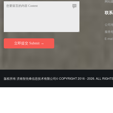
网站
联系我
公司地
服务电
E-mai
版权所有 济南智先锋信息技术有限公司© COPYRIGHT 2016 - 2026. ALL RIGHTS 